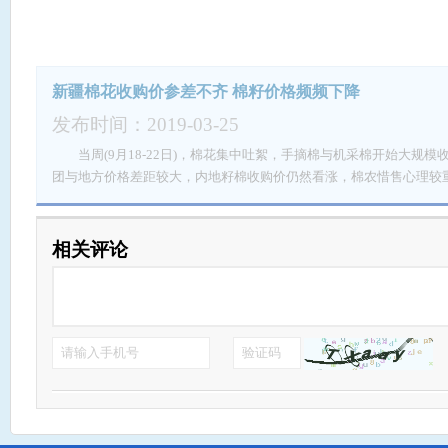
棉”的正式出台，以及对美国飓风天气的炒作，在初期市场整体预计
为飓风威力的逐步减弱，由原来的利多转为利空，市场情绪恢复平
的市场行情走势，主要的因素有：下年度供需分析与本年度供需比较
以及宏观因素。次要的因素有：商业库存、仓单、持仓、盘面、内外
新疆棉花收购价参差不齐 棉籽价格频频下降
注：1.国内外丰产已成定局，且丰产超出预期，全球供需产销差为正
内供需缺口的格局，棉花增产的速度赶上了国储棉去库存的速度，过剩
发布时间：2019-03-25
使不抛出200万吨，全球也是可以在供需上达到平衡，国外的格局非常
当周(9月18-22日)，棉花集中吐絮，手摘棉与机采棉开始大规模
场来消化；2.1801合约较去年同期成交量和持仓量均有减少，减少幅度分
团与地方价格差距较大，内地籽棉收购价仍然看涨，棉农惜售心理
度今年减少很多，说明市场的资金谨慎很多，产业参与也按照理性态
周(9月18-22日)，黄河流域天气晴好，利于棉花吐絮，棉农开始采
或增加配额，此类政策不可预测，只有当政策完全出台才能确定，不能
棉花采摘进度为39.12%左右，交售价格为3.16元/斤，交售进度为7
在好的环境中，但是后期有压力；6.环保政策的压力，不利于下游需求
花经纪人开始抢手籽棉，收购价从2.9-3.6元/斤不等，轧花厂准
相关评论
进口纱上体现，国内竞争优势减弱；8.人民币升值，不利于出口；9.
棉采摘进度在20-25%，棉农加快进度。湖北天门、仙桃等地籽棉采摘
棉的数量；10.国库棉花到安全水平线之后，棉价格回归市场种植
斤/亩，以单产450斤/亩计算的话，已接近三分之一。棉农心理价格在3.
四季度的供需格局非常宽松，纺织企业的工商库存可以用到12月底，
人收购价格为3.1-3.5元/斤，差距较大，暂未出现大规模收购。
能。宏观方面整体回落，因此9-10月份是一个转换期，不是很看好
割，受天气影响，今年新疆棉花长度较长，断裂比强度好，但马值较
上看，主要矛盾，明年压力很大，棉价将会受到承压。另外今年中到
续收采。新疆兵团对棉花质量尤其重视，并且根据棉花质量制定不同
遍悲观的预期，反而略微走强了点，但是有远忧，第四季度开始回落
八师机采棉收购价在7.0元/公斤，手采棉在7.15元/公斤(含补贴)
表正在慢慢进程中，认为棉花下行需要大些。从目前短期来看，受到
区籽棉收购价在6.3元/公斤，沙湾地区机采棉6.7元/公斤，手摘棉7.
棉花收购抢购因素，棉价有支撑，暂时不宜过分看低，认为9-10月
达到了7.3-7.4元/公斤，甚至更高，价格参差不齐。 另外，记
基差交易的机会。以看空思维操作对待。从长远看，综合后市焦点的
棉籽的主流价格在1.00-1.03元/斤，新疆棉籽收购价在1.8-1.9元/公斤(含