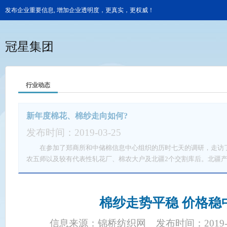
发布企业重要信息, 增加企业透明度，更真实，更权威！
冠星集团
行业动态
新年度棉花、棉纱走向如何?
发布时间：2019-03-25
在参加了郑商所和中储棉信息中心组织的历时七天的调研，走访了
农五师以及较有代表性轧花厂、棉农大户及北疆2个交割库后。北疆
种植面积大幅增长，部分地区增长幅度达30%；兵团种植面积比较稳
单产均出现明显提升，多地反映籽棉单产达到400公斤/亩），质量变好
在90%以上）。籽棉收购方面，因为今年种植成本上升，棉农普遍要
棉纱走势平稳 价格稳
比较谨慎。预计新年度全疆整体产量约450万吨，种植面积有增加，
中北疆的单产有明显的提升。而棉花质量方面，北疆棉花的质量提升
信息来源：锦桥纺织网
发布时间：2019-0
业存在小幅提升。 新年度棉花主要关注四个要点：1.籽棉的预期价格大致