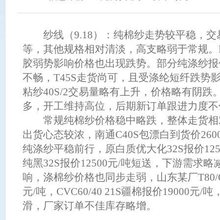
库虽然愿意参与，但存在约束；3.由于拾花成本提升和水资源成本的提
棉花需求明显提升，兵团均有当地纺织企业采购的优惠，新疆内销
据，从3月至8月底，纺织厂的采购都非常平和，不管价格怎么波动，
纱线（9.18）：纯棉纱走势较平稳，交易集
下，纺织厂的采购策略是随买随用，不囤积棉花。截至8月底，新疆棉
等，其他规格相对清淡，高支略弱于常规。R
忧后面新疆棉的轮出是否会减少，但是结合剩下的储备棉来看，新疆
胶弱势影响价格也出现跌势。部分纯涤纱报价
自2016年至目前，累计挂牌棉花2016年300万吨，2017年407万吨，20
万吨，成交竞拍企业近1700家；至9月底，储备库存将降至530－5
不畅，T45S走货尚可，且受涤纶短纤跌势
采用基差交易和贸易点价的方式，结合贸易商的采购行为模式，在某
粘纱40S/2交易量略有上升，价格略有阴
定是当期市场的需求，有可能只是因为基差极其有吸引力，贸易商参
多，开工维持高位，后期新订单跟进力度不
基差回归后，再卖掉，赚取基差的利润。从纺织企业和当前新出台的
以及质量检验的新政策，都是为了保证在新年度的棉花上市以前，纺
常规纯棉纱价格稳中略跌，整体走货相
棉花的供给出现短缺，而引起棉花价格的巨幅波动。另外，虽然近期
出货心态较浓，南通C40S包漂白到货价260
各方面的数据来看，美国的飓风灾害天气，不会改变全球产大于需的
纯涤纱平稳前行，原白质优大化32S报价12500
短期之内不会因为个别的因素而发生本质的影响。 回顾16/17年度，
16500区间宽幅震荡，主要的关注点有：17/18年度内外种植面积
纯黑32S报价12500元/吨短送，下游需求
正常，拍储平均成交率大约71.42%，供应充足，价格平稳，；本年
响，涤棉纱价格也同步走弱，山东某厂T80/C20
注册量在3月底达到峰值21万吨，达到历史天量，构成期货盘面压力，
元/吨，CVC60/40 21S疆棉报价19000
棉价差从3月开始缩小，国内竞争力增强；16/17年度美棉签约率较
滑，厂家订单不佳库存略增。
个外棉偏强；宏观上，年初是对国内“去泡沫、去杠杆”缩表偏悲观的
预期，但是到了年中证伪了悲观的预期，经济数据表现很好；政策方面