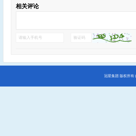
充裕。从年度走势看，由于2016年棉花质量普遍优于上年，棉花销售进
相关评论
棉数量大幅减少，棉价有所回升。2017年3月6日储备棉投放启动后
数量和产品结构，满足市场需求，国内棉花市场价格主要由储备棉决定
2017年储备棉累计出库成交266.04万吨，成交率70.43%。棉花进
准税配额，但由于国内高品质棉花供不足需，高品质外棉进口较上年
我国累计进口棉花63.67万吨，同比增32.4%，其中美国、印度、
进口总量的56.5%、13.6%、9.7%、8.0%。 从需求侧来看，
起色。经济放缓背景下，纺织服装行业整体需求疲软，纺织服装出口
1240.53亿美元，同比仅增0.4%，但近月复苏迹象明显。纺纱量
革以来，国内外棉价联动性增强，进口棉纱优势减弱，棉纱生产能力回
万吨，同比基本持平。 国内棉价较稳定，国际棉价波动较大，内
冠星集团
版权所有 (
格局略紧和国际棉价支撑等因素影响，2017年国内棉价较上年明显提
投放，国内棉价稳中有涨。5月开始，新棉销售基本结束，国内高质
强，对国内棉价形成支撑，国内棉价保持稳定。7月国内棉花供应稳
棉为辅，市场受储备棉投放期延长影响，企业采购积极性减弱，价
高，市场供给充裕。受2016年全国主要棉区的植棉比较收益提高影响
农业部棉花全产业链信息分析预警团队分析，2017年中国棉花播种面积
度增加9.5%。 消费有望稳中略增。由于从7月1日起我国棉花增值税
购积极性提高。新棉上市前，储备棉为国内棉花供应主要来源，成交
增加，棉纱进口趋缓。今年前4个月我国棉花进口同比均大幅增长，5