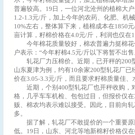
示，今年籽棉质量提升，加上植棉成本增加
普遍较高。19日，一位河北沧州的植棉大
1.2-1.3元/斤，加上今年的农药、化肥、
10%左右，整体算下来，植棉成本在1850元
亩计算，籽棉价格在4.0元/斤，利润也仅在1
今年棉花质量较好，棉农普遍力挺棉花
户表示：“今年籽棉4.5元/斤以下将暂不出售
轧花厂力压棉价。近期，已开秤的200
山东夏津为例，约有10余家200型轧花厂
价在3.05-3.3元/斤，而且要求籽棉质量佳
近期，个别400型轧花厂也开秤收购，
格，几乎车车机检、包包过目，但报价仅在3.4
贩、棉农均表示难以接受。因此，目前向轧
多。
据了解，轧花厂不敢提价的一个重要原
低。19日，山东、河北等地新棉籽价格仅在0.9