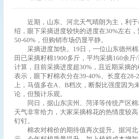
原料定价企业愿景方面又迈出一大步。从报价中心的功能定位看，近
货公司提供集中报价平台，加大纺织原料市场化定价机制的改革力度
服务的影响力与公信力；中期，可与期货平台开展“期现联动&dquo
近期，山东、河北天气晴朗为主，利于
立满足货物流、资金流、价格流三大需求的科学合理的大商商品价格
绍，眼下采摘进度较快的进度在30%左右
决定作用；远期，可依托上海国际金融中心优势，为构建全球商品报
50-60%，但购销市场仍显平静。
军说，报价中心要充分依托上海国际金融中心金融要素高度聚集优势
棉花交易中心平台优势，引导要素资源向实体经济集聚；要承担起探
采摘进度加快。19日，一位山东德州棉农
合理的定价机制的重任，形成对上海国际大宗商品定价中心战略的重
田已采摘籽棉1900多斤，平均采摘160余斤/
易中心在期现联动与棉花保价服务方面第一家合作期货公司。公司董
计算，目前采摘进度超30%，且近期采摘
应市场发展趋势，希望与上海国际棉花交易中心一起充分依托报价中
得到共同成长。上海纺织集团不仅在历史上经营纺织原料，而且自新
表示，眼下籽棉衣分在39-40%、长度在28-
的1/3总量，为贯彻集团“全国布局、海外发展&dquo;战略规划，2
上，马值多在A、B档次，断裂比强度因为
占线上纺织原料交易制高点。同时，组建纺织集团新疆分公司、全资
论，但预计乐观。
幅提升高品质棉花供给能力，逐步形成完整的纺织原料产业服务生态
朱勇表示，报价中心揭牌是上海纺织集团百年发展的一个重要节点，标志
同日，据山东滨州、菏泽等传统产区棉农
向“定价中心&dquo;的转移已成必然选择。
天气非常给力，大家采摘棉花的热情度较高
钉钉。
棉农对棉价的期待值再次提升。据河北