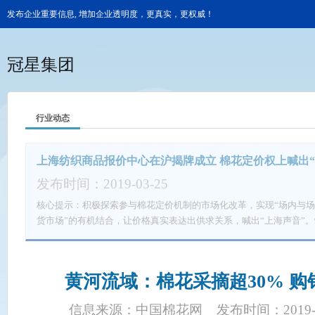
发布企业重要信息, 增加企业透明度，更真实，更权威！
冠星集团
行业动态
上海纺织商品报价中心在沪揭牌成立 棉花定价权上喊出“
发布时间：2019-03-25
核心提示：积极探索参与棉花定价机制的市场化改革，实现“场内与
货市场”的有机结合，让价格真实表达出供求关系，喊出“上海声音”。
沪正式揭牌成立。积极探索参与棉花定价机制的市场化改革，实现“
货与现货市场&dquo;的有机结合，让价格真实表达出供求关系，喊出“上
织商品报价中心（以下简称“报价中心&dquo;）在沪正式揭牌成立
黄河流域：棉花采摘超30% 
指导支持下，由上海国际棉花交易中心联合国内多家期货公司共同建
海国际棉花交易中心与报价中心首批合作伙伴——12家期货公司风险
信息来源：中国棉花网
发布时间：2019-0
的签订标志着上海国际棉花交易中心在推进全球性纺织商品的交易中