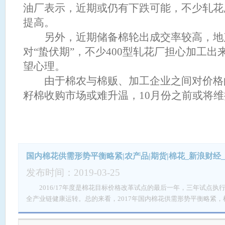
油厂表示，近期或仍有下跌可能，不少轧花
提高。
另外，近期储备棉轮出成交率较高，地
对“蛰伏期”，不少400型轧花厂担心加工
望心理。
由于棉农与棉贩、加工企业之间对价格
籽棉收购市场或难升温，10月份之前或将
国内棉花供需形势平衡略紧|农产品|期货|棉花_新浪财经
发布时间：2019-03-25
2016/17年度是棉花目标价格改革试点的最后一年，三年试点执
全产业链健康运转。总的来看，2017年国内棉花供需形势平衡略紧
优质皮棉货源紧张，进口量明显增加。据农业部棉花全产业链分析预警团队
花产量482万吨，年度消费量为789万吨，年度产需缺口明显。但由